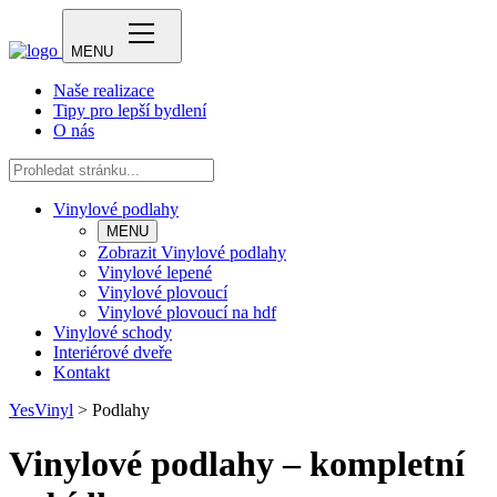
MENU
Naše realizace
Tipy pro lepší bydlení
O nás
Vinylové podlahy
MENU
Zobrazit Vinylové podlahy
Vinylové lepené
Vinylové plovoucí
Vinylové plovoucí na hdf
Vinylové schody
Interiérové dveře
Kontakt
YesVinyl
>
Podlahy
Vinylové podlahy – kompletní