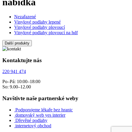
nabídka
Nezařazené
Vinylové podlahy lepené
Vinylové podlahy plovoucí
Vinylové podlahy plovoucí na hdf
Další produkty
Kontaktujte nás
220 941 474
Po–Pá: 10:00–18:00
So: 9.00–12.00
Navštivte naše partnerské weby
Podporujeme lékaře bez hranic
domovský web yes interier
Dřevěné podlahy
internetový obchod