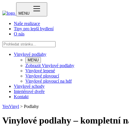
MENU
Naše realizace
Tipy pro lepší bydlení
O nás
Vinylové podlahy
MENU
Zobrazit Vinylové podlahy
Vinylové lepené
Vinylové plovoucí
Vinylové plovoucí na hdf
Vinylové schody
Interiérové dveře
Kontakt
YesVinyl
>
Podlahy
Vinylové podlahy – kompletní 