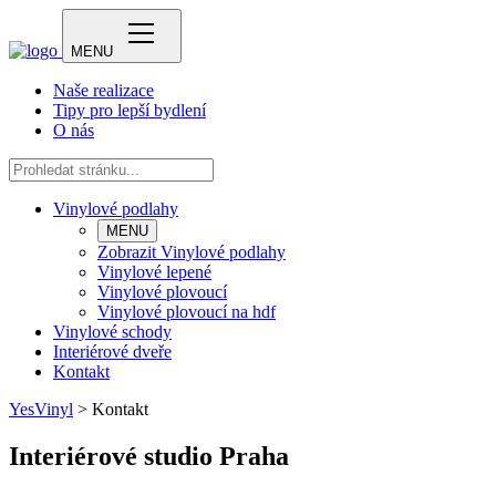
MENU
Naše realizace
Tipy pro lepší bydlení
O nás
Vinylové podlahy
MENU
Zobrazit Vinylové podlahy
Vinylové lepené
Vinylové plovoucí
Vinylové plovoucí na hdf
Vinylové schody
Interiérové dveře
Kontakt
YesVinyl
>
Kontakt
Interiérové studio Praha