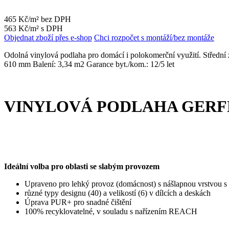
465 Kč/m² bez DPH
563 Kč/m² s DPH
Objednat zboží přes e-shop
Chci rozpočet s montáží/bez montáže
Odolná vinylová podlaha pro domácí i polokomerční využití. Střední
610 mm Balení: 3,34 m2 Garance byt./kom.: 12/5 let
VINYLOVÁ PODLAHA GERFL
Ideální volba pro oblasti se slabým provozem
Upraveno pro lehký provoz (domácnost) s nášlapnou vrstvou s tl
různé typy designu (40) a velikostí (6) v dílcích a deskách
Úprava PUR+ pro snadné čištění
100% recyklovatelné, v souladu s nařízením REACH