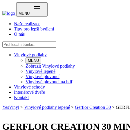
MENU
Naše realizace
Tipy pro lepší bydlení
O nás
Vinylové podlahy
MENU
Zobrazit Vinylové podlahy
Vinylové lepené
Vinylové plovoucí
Vinylové plovoucí na hdf
Vinylové schody
Interiérové dveře
Kontakt
YesVinyl
>
Vinylové podlahy lepené
>
Gerflor Creation 30
>
GERFL
GERFLOR CREATION 30 MI