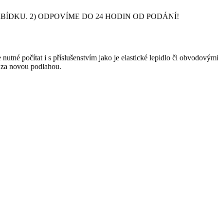
DKU. 2) ODPOVÍME DO 24 HODIN OD PODÁNÍ!
nutné počítat i s příslušenstvím jako je elastické lepidlo či obvodový
y za novou podlahou.