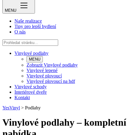
MENU
Naše realizace
Tipy pro lepší bydlení
O nás
Vinylové podlahy
MENU
Zobrazit Vinylové podlahy
Vinylové lepené
Vinylové plovoucí
Vinylové plovoucí na hdf
Vinylové schody
Interiérové dveře
Kontakt
YesVinyl
>
Podlahy
Vinylové podlahy – kompletní
nabídka