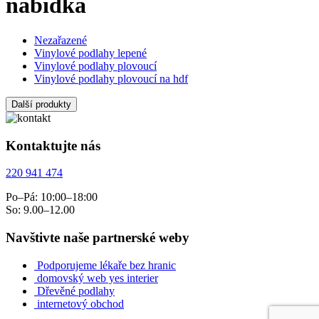
nabídka
Nezařazené
Vinylové podlahy lepené
Vinylové podlahy plovoucí
Vinylové podlahy plovoucí na hdf
Další produkty
Kontaktujte nás
220 941 474
Po–Pá: 10:00–18:00
So: 9.00–12.00
Navštivte naše partnerské weby
Podporujeme lékaře bez hranic
domovský web yes interier
Dřevěné podlahy
internetový obchod