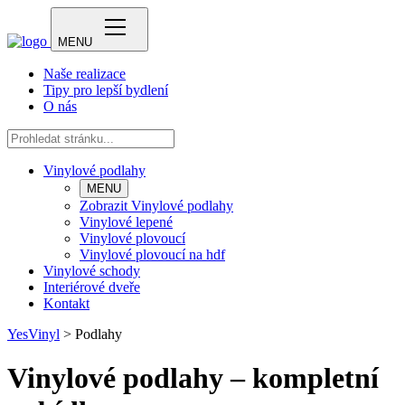
MENU
Naše realizace
Tipy pro lepší bydlení
O nás
Vinylové podlahy
MENU
Zobrazit Vinylové podlahy
Vinylové lepené
Vinylové plovoucí
Vinylové plovoucí na hdf
Vinylové schody
Interiérové dveře
Kontakt
YesVinyl
>
Podlahy
Vinylové podlahy – kompletní