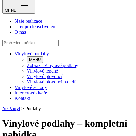
MENU
Naše realizace
Tipy pro lepší bydlení
O nás
Vinylové podlahy
MENU
Zobrazit Vinylové podlahy
Vinylové lepené
Vinylové plovoucí
Vinylové plovoucí na hdf
Vinylové schody
Interiérové dveře
Kontakt
YesVinyl
>
Podlahy
Vinylové podlahy – kompletní
nabídka