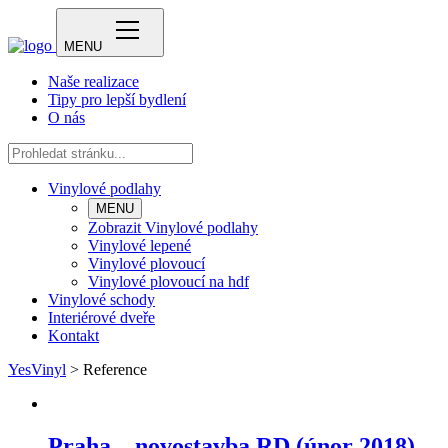
MENU
Naše realizace
Tipy pro lepší bydlení
O nás
Vinylové podlahy
MENU
Zobrazit Vinylové podlahy
Vinylové lepené
Vinylové plovoucí
Vinylové plovoucí na hdf
Vinylové schody
Interiérové dveře
Kontakt
YesVinyl
>
Reference
Praha – novostavba RD (únor 2018)