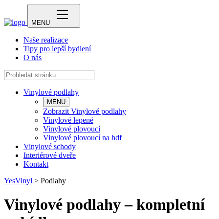
MENU
Naše realizace
Tipy pro lepší bydlení
O nás
Vinylové podlahy
MENU
Zobrazit Vinylové podlahy
Vinylové lepené
Vinylové plovoucí
Vinylové plovoucí na hdf
Vinylové schody
Interiérové dveře
Kontakt
YesVinyl
>
Podlahy
Vinylové podlahy – kompletní