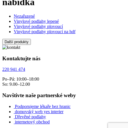
nabídka
Nezařazené
Vinylové podlahy lepené
Vinylové podlahy plovoucí
Vinylové podlahy plovoucí na hdf
Další produkty
Kontaktujte nás
220 941 474
Po–Pá: 10:00–18:00
So: 9.00–12.00
Navštivte naše partnerské weby
Podporujeme lékaře bez hranic
domovský web yes interier
Dřevěné podlahy
internetový obchod