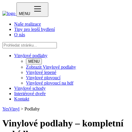
MENU
Naše realizace
Tipy pro lepší bydlení
O nás
Vinylové podlahy
MENU
Zobrazit Vinylové podlahy
Vinylové lepené
Vinylové plovoucí
Vinylové plovoucí na hdf
Vinylové schody
Interiérové dveře
Kontakt
YesVinyl
>
Podlahy
Vinylové podlahy – kompletní