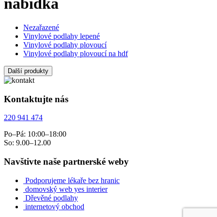
nabídka
Nezařazené
Vinylové podlahy lepené
Vinylové podlahy plovoucí
Vinylové podlahy plovoucí na hdf
Další produkty
Kontaktujte nás
220 941 474
Po–Pá: 10:00–18:00
So: 9.00–12.00
Navštivte naše partnerské weby
Podporujeme lékaře bez hranic
domovský web yes interier
Dřevěné podlahy
internetový obchod