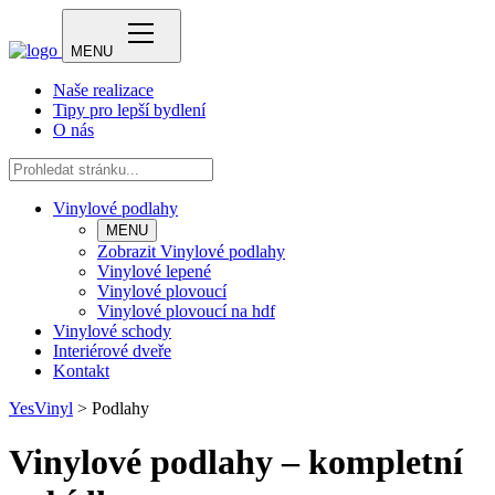
MENU
Naše realizace
Tipy pro lepší bydlení
O nás
Vinylové podlahy
MENU
Zobrazit Vinylové podlahy
Vinylové lepené
Vinylové plovoucí
Vinylové plovoucí na hdf
Vinylové schody
Interiérové dveře
Kontakt
YesVinyl
>
Podlahy
Vinylové podlahy – kompletní