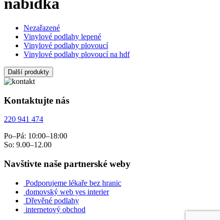
nabídka
Nezařazené
Vinylové podlahy lepené
Vinylové podlahy plovoucí
Vinylové podlahy plovoucí na hdf
Další produkty
Kontaktujte nás
220 941 474
Po–Pá: 10:00–18:00
So: 9.00–12.00
Navštivte naše partnerské weby
Podporujeme lékaře bez hranic
domovský web yes interier
Dřevěné podlahy
internetový obchod