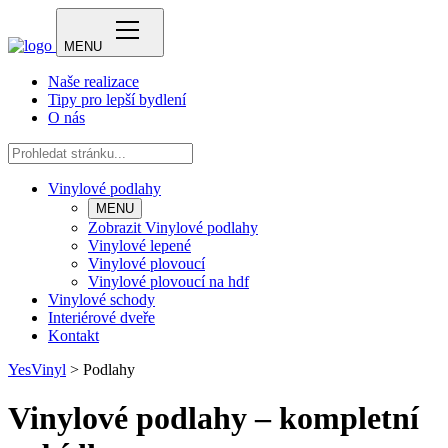
MENU
Naše realizace
Tipy pro lepší bydlení
O nás
Vinylové podlahy
MENU
Zobrazit Vinylové podlahy
Vinylové lepené
Vinylové plovoucí
Vinylové plovoucí na hdf
Vinylové schody
Interiérové dveře
Kontakt
YesVinyl
>
Podlahy
Vinylové podlahy – kompletní