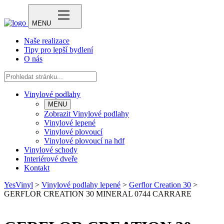
MENU
Naše realizace
Tipy pro lepší bydlení
O nás
Vinylové podlahy
MENU
Zobrazit Vinylové podlahy
Vinylové lepené
Vinylové plovoucí
Vinylové plovoucí na hdf
Vinylové schody
Interiérové dveře
Kontakt
YesVinyl
>
Vinylové podlahy lepené
>
Gerflor Creation 30
>
GERFLOR CREATION 30 MINERAL 0744 CARRARE