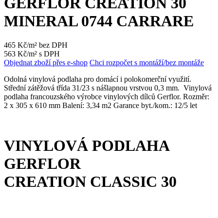
GERFLOR CREATION 30
MINERAL 0744 CARRARE
465 Kč/m² bez DPH
563 Kč/m² s DPH
Objednat zboží přes e-shop
Chci rozpočet s montáží/bez montáže
Odolná vinylová podlaha pro domácí i polokomerční využití.
Střední zátěžová třída 31/23 s nášlapnou vrstvou 0,3 mm. Vinylová
podlaha francouzského výrobce vinylových dílců Gerflor. Rozměr:
2 x 305 x 610 mm Balení: 3,34 m2 Garance byt./kom.: 12/5 let
VINYLOVÁ PODLAHA
GERFLOR
CREATION CLASSIC 30