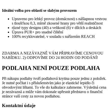
Ideální volba pro oblasti se slabým provozem
Upraveno pro lehký provoz (domácnost) s nášlapnou vrstvou
s tloušťkou 0,3, mírně zkosené hrany pro větší realističnost
různé typy designu (40) a velikostí (6) v dílcích a deskách
Úprava PUR+ pro snadné čištění
100% recyklovatelné, v souladu s nařízením REACH
ZDARMA A NEZÁVAZNĚ VÁM PŘIPRAVÍME CENOVOU
NABÍDKU. 2) ODPOVÍME DO 24 HODIN OD PODÁNÍ!
PODLAHA NENÍ POUZE PODLAHA
Při nákupu podlahy tvoří podlahová krytina pouze jednu z položek.
Je nutné počítat i s příslušenstvím jako je elastické lepidlo či
obvodovými lištami. To vše do kalkulace zahrneme. Výsledná cena
je nezávazná a může vám dokonale upřesnit představu o finanční
stránce vaší cesty za novou podlahou.
Kontaktní údaje