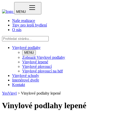
MENU
Naše realizace
Tipy pro lepší bydlení
O nás
Vinylové podlahy
MENU
Zobrazit Vinylové podlahy
Vinylové lepené
Vinylové plovoucí
Vinylové plovoucí na hdf
Vinylové schody
Interiérové dveře
Kontakt
YesVinyl
>
Vinylové podlahy lepené
Vinylové podlahy lepené