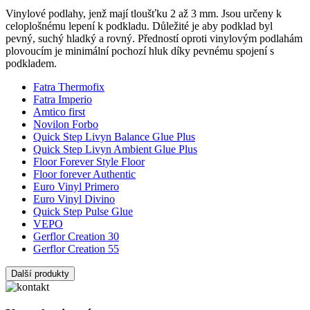
Vinylové podlahy, jenž mají tloušťku 2 až 3 mm. Jsou určeny k
celoplošnému lepení k podkladu. Důležité je aby podklad byl
pevný, suchý hladký a rovný. Předností oproti vinylovým podlahám
plovoucím je minimální pochozí hluk díky pevnému spojení s
podkladem.
Fatra Thermofix
Fatra Imperio
Amtico first
Novilon Forbo
Quick Step Livyn Balance Glue Plus
Quick Step Livyn Ambient Glue Plus
Floor Forever Style Floor
Floor forever Authentic
Euro Vinyl Primero
Euro Vinyl Divino
Quick Step Pulse Glue
VEPO
Gerflor Creation 30
Gerflor Creation 55
Další produkty