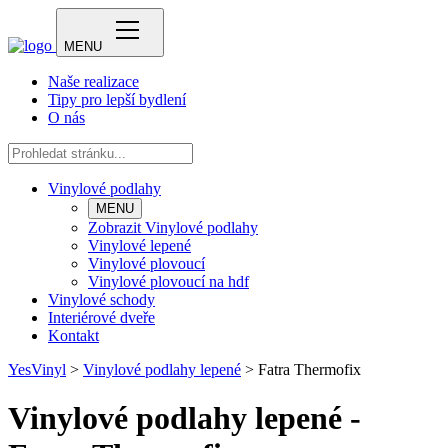
MENU
Naše realizace
Tipy pro lepší bydlení
O nás
Vinylové podlahy
MENU
Zobrazit Vinylové podlahy
Vinylové lepené
Vinylové plovoucí
Vinylové plovoucí na hdf
Vinylové schody
Interiérové dveře
Kontakt
YesVinyl
>
Vinylové podlahy lepené
>
Fatra Thermofix
Vinylové podlahy lepené -