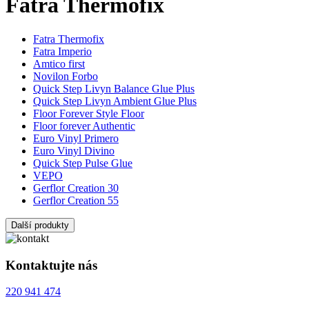
Fatra Thermofix
Fatra Thermofix
Fatra Imperio
Amtico first
Novilon Forbo
Quick Step Livyn Balance Glue Plus
Quick Step Livyn Ambient Glue Plus
Floor Forever Style Floor
Floor forever Authentic
Euro Vinyl Primero
Euro Vinyl Divino
Quick Step Pulse Glue
VEPO
Gerflor Creation 30
Gerflor Creation 55
Další produkty
Kontaktujte nás
220 941 474