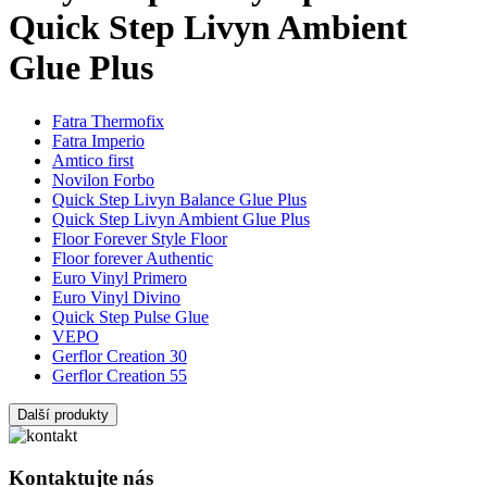
Quick Step Livyn Ambient
Glue Plus
Fatra Thermofix
Fatra Imperio
Amtico first
Novilon Forbo
Quick Step Livyn Balance Glue Plus
Quick Step Livyn Ambient Glue Plus
Floor Forever Style Floor
Floor forever Authentic
Euro Vinyl Primero
Euro Vinyl Divino
Quick Step Pulse Glue
VEPO
Gerflor Creation 30
Gerflor Creation 55
Další produkty
Kontaktujte nás