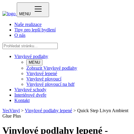
MENU
Naše realizace
Tipy pro lepší bydlení
O nás
Vinylové podlahy
MENU
Zobrazit Vinylové podlahy
Vinylové lepené
Vinylové plovoucí
Vinylové plovoucí na hdf
Vinylové schody
Interiérové dveře
Kontakt
YesVinyl
>
Vinylové podlahy lepené
>
Quick Step Livyn Ambient
Glue Plus
Vinylové podlahy lepené -