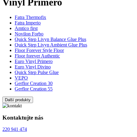
Vinyl Primero
Fatra Thermofix
Fatra Imperio
Amtico first
Novilon Forbo
Quick Step Livyn Balance Glue Plus
Quick Step Livyn Ambient Glue Plus
Floor Forever Style Floor
Floor forever Authentic
Euro Vinyl Primero
Euro Vinyl Divino
Quick Step Pulse Glue
VEPO
Gerflor Creation 30
Gerflor Creation 55
Další produkty
Kontaktujte nás
220 941 474