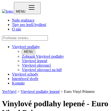
MENU
Naše realizace
Tipy pro lepší bydlení
O nás
Vinylové podlahy
MENU
Zobrazit Vinylové podlahy
Vinylové lepené
Vinylové plovoucí
Vinylové plovoucí na hdf
Vinylové schody
Interiérové dveře
Kontakt
YesVinyl
>
Vinylové podlahy lepené
>
Euro Vinyl Primero
Vinylové podlahy lepené - Euro