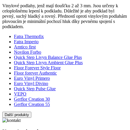
Vinylové podlahy, jenž mají tloušťku 2 až 3 mm. Jsou určeny k
celoplošnému lepení k podkladu. Důležité je aby podklad byl
pevný, suchý hladký a rovný. Předností oproti vinylovým podlahám
plovoucím je minimální pochozí hluk díky pevnému spojení s
podkladem.
Fatra Thermofix
Fatra Imperio
Amtico first
Novilon Forbo
Quick Step Livyn Balance Glue Plus
Quick Step Livyn Ambient Glue Plus
Floor Forever Style Floor
Floor forever Authentic
Euro Vinyl Primero
Euro Vinyl Divino
Quick Step Pulse Glue
VEPO
Gerflor Creation 30
Gerflor Creation 55
Další produkty