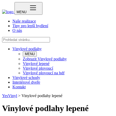
MENU
Naše realizace
Tipy pro lepší bydlení
O nás
Vinylové podlahy
MENU
Zobrazit Vinylové podlahy
Vinylové lepené
Vinylové plovoucí
Vinylové plovoucí na hdf
Vinylové schody
Interiérové dveře
Kontakt
YesVinyl
>
Vinylové podlahy lepené
Vinylové podlahy lepené