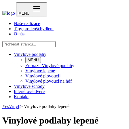
MENU
Naše realizace
Tipy pro lepší bydlení
O nás
Vinylové podlahy
MENU
Zobrazit Vinylové podlahy
Vinylové lepené
Vinylové plovoucí
Vinylové plovoucí na hdf
Vinylové schody
Interiérové dveře
Kontakt
YesVinyl
>
Vinylové podlahy lepené
Vinylové podlahy lepené