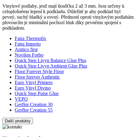
Vinylové podlahy, jenž mají tloušťku 2 až 3 mm. Jsou určeny k
celoplošnému lepení k podkladu. Důležité je aby podklad byl
pevný, suchý hladký a rovný. Předností oproti vinylovým podlahám
plovoucím je minimální pochozí hluk díky pevnému spojení s
podkladem.
Fatra Thermofix
Fatra Imperio
Amtico first
Novilon Forbo
Quick Step Livyn Balance Glue Plus
Quick Step Livyn Ambient Glue Plus
Floor Forever Style Floor
Floor forever Authentic
Euro Vinyl Primero
Euro Vinyl Divino
Quick Step Pulse Glue
VEPO
Gerflor Creation 30
Gerflor Creation 55
Další produkty