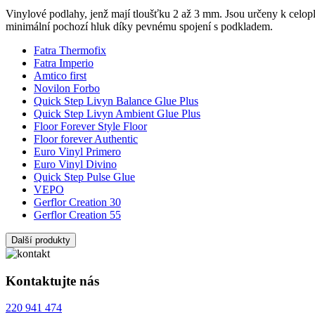
Vinylové podlahy, jenž mají tloušťku 2 až 3 mm. Jsou určeny k celo
minimální pochozí hluk díky pevnému spojení s podkladem.
Fatra Thermofix
Fatra Imperio
Amtico first
Novilon Forbo
Quick Step Livyn Balance Glue Plus
Quick Step Livyn Ambient Glue Plus
Floor Forever Style Floor
Floor forever Authentic
Euro Vinyl Primero
Euro Vinyl Divino
Quick Step Pulse Glue
VEPO
Gerflor Creation 30
Gerflor Creation 55
Další produkty
Kontaktujte nás
220 941 474