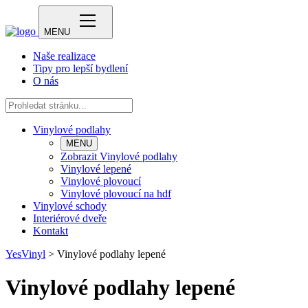
MENU
Naše realizace
Tipy pro lepší bydlení
O nás
Vinylové podlahy
MENU
Zobrazit Vinylové podlahy
Vinylové lepené
Vinylové plovoucí
Vinylové plovoucí na hdf
Vinylové schody
Interiérové dveře
Kontakt
YesVinyl
>
Vinylové podlahy lepené
Vinylové podlahy lepené