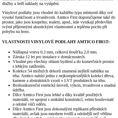
dlažby a šetří náklady na vytápění.
Vinylové podlahy jsou vhodné do každého typu místností díky své
vysoké funkčnosti a trvanlivosti. Amtico First doporučujeme také do
prostor, jako jsou koupelny, toalety, apod., kde vynikají především
svými příjemnými akustickými vlastnostmi a teplému pocitu při
pohybu na boso.
VLASTNOSTI VINYLOVÉ PODLAHY AMTICO FIRST:
Nášlapná vrstva 0,3 mm, celková tloušťka 2,0 mm.
Záruka 12 let pro instalace v domácnostech.
Vhodné pro všechny oblasti bydlení a do komerčních prostor
s lehkým zatížením.
Kolekce 54 možných dekorů znamená nejširší nabídku na
trhu. Amtico nabízí jednu z nejkomplexnějších kolekcí dřeva,
kamene a abstraktních vzorů v LVT produktech na trhu.
Bezkonkurenční estetická úroveň, výkon, trvanlivost a snadná
údržba.
Dílce Amtico First jsou lehké a díky kvalitě použitých
materiálů, ve spojení s unikátní konstrukcí, velmi houževnaté
a odolné vůči oděru.
Dílce Amtico First jsou dokonalými replikami přírodních
materiálů, avšak jsou mnohem tvrdší a odolnější než většina