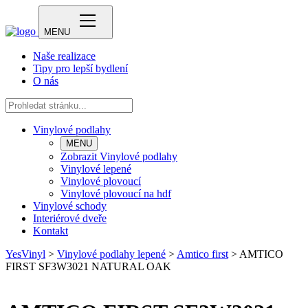
MENU
Naše realizace
Tipy pro lepší bydlení
O nás
Vinylové podlahy
MENU
Zobrazit Vinylové podlahy
Vinylové lepené
Vinylové plovoucí
Vinylové plovoucí na hdf
Vinylové schody
Interiérové dveře
Kontakt
YesVinyl
>
Vinylové podlahy lepené
>
Amtico first
>
AMTICO
FIRST SF3W3021 NATURAL OAK