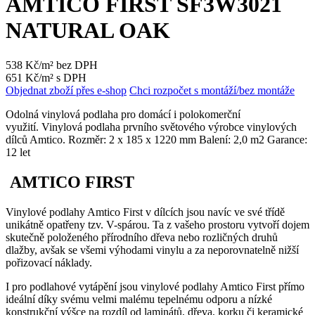
AMTICO FIRST SF3W3021
NATURAL OAK
538 Kč/m² bez DPH
651 Kč/m² s DPH
Objednat zboží přes e-shop
Chci rozpočet s montáží/bez montáže
Odolná vinylová podlaha pro domácí i polokomerční
využití. Vinylová podlaha prvního světového výrobce vinylových
dílců Amtico. Rozměr: 2 x 185 x 1220 mm Balení: 2,0 m2 Garance:
12 let
AMTICO FIRST
Vinylové podlahy Amtico First v dílcích jsou navíc ve své třídě
unikátně opatřeny tzv. V-spárou. Ta z vašeho prostoru vytvoří dojem
skutečně položeného přírodního dřeva nebo rozličných druhů
dlažby, avšak se všemi výhodami vinylu a za neporovnatelně nižší
pořizovací náklady.
I pro podlahové vytápění jsou vinylové podlahy Amtico First přímo
ideální díky svému velmi malému tepelnému odporu a nízké
konstrukční výšce na rozdíl od laminátů, dřeva, korku či keramické