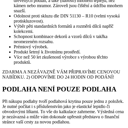
dřevěných podlah, a také (naboso) mnohem teplejší, než
kámen nebo mramor. Zároveň jsou čištění a údržba mnohem
snazší.
Odolnost proti skluzu dle DIN 51130 – R10 (velmi vysoká
protiskluzovost).
Výběr pěti standardních formátů a rozměrů dílců napříč
kolekcemi.
Schopnost kombinace dekorů a vzorů dílců v takřka
neomezeném rozsahu.
Prémiový výrobek.
Produkt šetrný k životnímu prostředí.
Více než 50 let zkušeností výrobce s výrobou těchto
produktů.
ZDARMA A NEZÁVAZNĚ VÁM PŘIPRAVÍME CENOVOU
NABÍDKU. 2) ODPOVÍME DO 24 HODIN OD PODÁNÍ!
PODLAHA NENÍ POUZE PODLAHA
Při nákupu podlahy tvoří podlahová krytina pouze jednu z položek.
Je nutné počítat i s příslušenstvím jako je elastické lepidlo či
obvodovými lištami. To vše do kalkulace zahrneme. Výsledná cena
je nezávazná a může vám dokonale upřesnit představu o finanční
stránce vaší cesty za novou podlahou.