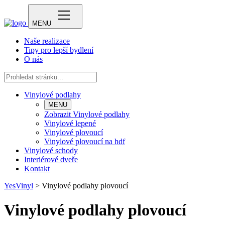
MENU
Naše realizace
Tipy pro lepší bydlení
O nás
Vinylové podlahy
MENU
Zobrazit Vinylové podlahy
Vinylové lepené
Vinylové plovoucí
Vinylové plovoucí na hdf
Vinylové schody
Interiérové dveře
Kontakt
YesVinyl
>
Vinylové podlahy plovoucí
Vinylové podlahy plovoucí