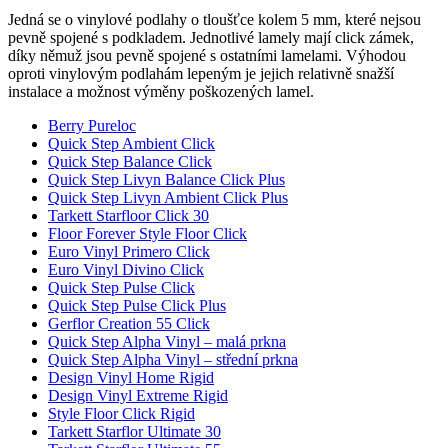
Jedná se o vinylové podlahy o tloušťce kolem 5 mm, které nejsou
pevně spojené s podkladem. Jednotlivé lamely mají click zámek,
díky němuž jsou pevně spojené s ostatními lamelami. Výhodou
oproti vinylovým podlahám lepeným je jejich relativně snažší
instalace a možnost výměny poškozených lamel.
Berry Pureloc
Quick Step Ambient Click
Quick Step Balance Click
Quick Step Livyn Balance Click Plus
Quick Step Livyn Ambient Click Plus
Tarkett Starfloor Click 30
Floor Forever Style Floor Click
Euro Vinyl Primero Click
Euro Vinyl Divino Click
Quick Step Pulse Click
Quick Step Pulse Click Plus
Gerflor Creation 55 Click
Quick Step Alpha Vinyl – malá prkna
Quick Step Alpha Vinyl – střední prkna
Design Vinyl Home Rigid
Design Vinyl Extreme Rigid
Style Floor Click Rigid
Tarkett Starflor Ultimate 30