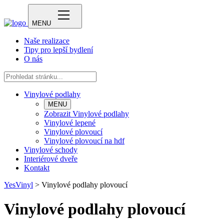
MENU
Naše realizace
Tipy pro lepší bydlení
O nás
Vinylové podlahy
MENU
Zobrazit Vinylové podlahy
Vinylové lepené
Vinylové plovoucí
Vinylové plovoucí na hdf
Vinylové schody
Interiérové dveře
Kontakt
YesVinyl
>
Vinylové podlahy plovoucí
Vinylové podlahy plovoucí