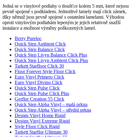
Jedná se o vinylové podlahy o tloušťce kolem 5 mm, které nejsou
pevně spojené s podkladem. Jednotlivé lamely mají click zámek,
díky němuž jsou pevně spojené s ostatními lamelami. Výhodou
oproti vinylovým podlahám lepeným je jejich relativně snažší
instalace a možnost výměny poškozených lamel.
Berry Pureloc
Quick Step Ambient Click
Quick Step Balance Click
Quick Step Livyn Balance Click Plus
Quick Step Livyn Ambient Click Plus
Tarkett Starfloor Click 30
Floor Forever Style Floor Click
Euro Vinyl Primero Click
Euro Vinyl Divino Click
Quick Step Pulse Click
Quick Step Pulse Click Plus
Gerflor Creation 55 Click
Quick Step Alpha Vinyl – malá prkna
Quick Step Alpha Vinyl – střední prkna
Design Vinyl Home Rigid
Design Vinyl Extreme Rigid
Style Floor Click Rigid
Tarkett Starflor Ultimate 30