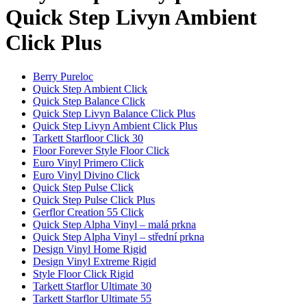
Quick Step Livyn Ambient
Click Plus
Berry Pureloc
Quick Step Ambient Click
Quick Step Balance Click
Quick Step Livyn Balance Click Plus
Quick Step Livyn Ambient Click Plus
Tarkett Starfloor Click 30
Floor Forever Style Floor Click
Euro Vinyl Primero Click
Euro Vinyl Divino Click
Quick Step Pulse Click
Quick Step Pulse Click Plus
Gerflor Creation 55 Click
Quick Step Alpha Vinyl – malá prkna
Quick Step Alpha Vinyl – střední prkna
Design Vinyl Home Rigid
Design Vinyl Extreme Rigid
Style Floor Click Rigid
Tarkett Starflor Ultimate 30
Tarkett Starflor Ultimate 55