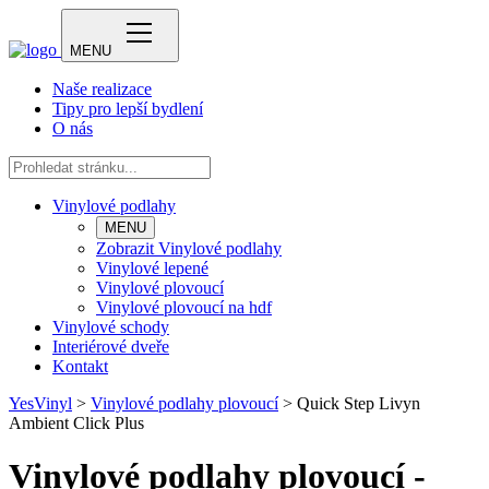
MENU
Naše realizace
Tipy pro lepší bydlení
O nás
Vinylové podlahy
MENU
Zobrazit Vinylové podlahy
Vinylové lepené
Vinylové plovoucí
Vinylové plovoucí na hdf
Vinylové schody
Interiérové dveře
Kontakt
YesVinyl
>
Vinylové podlahy plovoucí
>
Quick Step Livyn
Ambient Click Plus
Vinylové podlahy plovoucí -