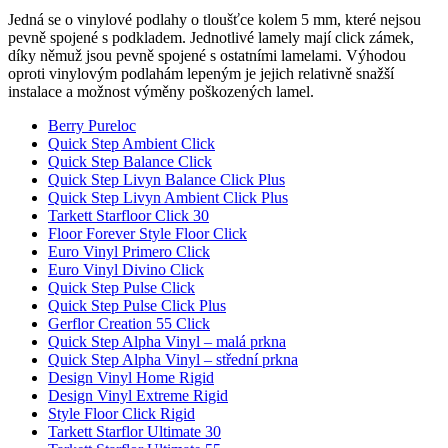
Jedná se o vinylové podlahy o tloušťce kolem 5 mm, které nejsou
pevně spojené s podkladem. Jednotlivé lamely mají click zámek,
díky němuž jsou pevně spojené s ostatními lamelami. Výhodou
oproti vinylovým podlahám lepeným je jejich relativně snažší
instalace a možnost výměny poškozených lamel.
Berry Pureloc
Quick Step Ambient Click
Quick Step Balance Click
Quick Step Livyn Balance Click Plus
Quick Step Livyn Ambient Click Plus
Tarkett Starfloor Click 30
Floor Forever Style Floor Click
Euro Vinyl Primero Click
Euro Vinyl Divino Click
Quick Step Pulse Click
Quick Step Pulse Click Plus
Gerflor Creation 55 Click
Quick Step Alpha Vinyl – malá prkna
Quick Step Alpha Vinyl – střední prkna
Design Vinyl Home Rigid
Design Vinyl Extreme Rigid
Style Floor Click Rigid
Tarkett Starflor Ultimate 30