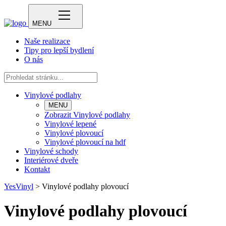
MENU
Naše realizace
Tipy pro lepší bydlení
O nás
Vinylové podlahy
MENU
Zobrazit Vinylové podlahy
Vinylové lepené
Vinylové plovoucí
Vinylové plovoucí na hdf
Vinylové schody
Interiérové dveře
Kontakt
YesVinyl
>
Vinylové podlahy plovoucí
Vinylové podlahy plovoucí