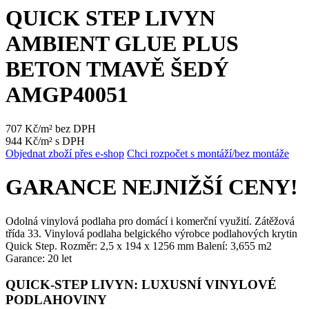
QUICK STEP LIVYN
AMBIENT GLUE PLUS
BETON TMAVĚ ŠEDÝ
AMGP40051
707 Kč/m² bez DPH
944 Kč/m² s DPH
Objednat zboží přes e-shop
Chci rozpočet s montáží/bez montáže
GARANCE NEJNIŽŠÍ CENY!
Odolná vinylová podlaha pro domácí i komerční využití. Zátěžová
třída 33. Vinylová podlaha belgického výrobce podlahových krytin
Quick Step. Rozměr: 2,5 x 194 x 1256 mm Balení: 3,655 m2
Garance: 20 let
QUICK-STEP LIVYN: LUXUSNÍ VINYLOVÉ
PODLAHOVINY