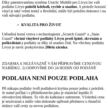
Díky patentovanému systému Uniclic Multifit pro Livyn lze vaši
podlahu Livyn
položit kdekoli, rychle a snadno
. A protože luxusní
vinyl je také velmi tenký a flexibilní, může být položen dokonce i na
vaši stávající podlahu.
KVALITA PRO ŽIVOT
Utěsněná horní vrstva s technologiemi „Scratch Guard“ a „Stain
Guard“
chrání vinylové podlahy Livyn proti špíně, skvrnám a
poškrábání
a podlahy se díky ní snadno čistí. Na všechny podlahy
Livyn je navíc poskytována
20letá záruka
.
ZDARMA A NEZÁVAZNĚ VÁM PŘIPRAVÍME CENOVOU
NABÍDKU. 2) ODPOVÍME DO 24 HODIN OD PODÁNÍ!
PODLAHA NENÍ POUZE PODLAHA
Při nákupu podlahy tvoří podlahová krytina pouze jednu z položek.
Je nutné počítat i s příslušenstvím jako je elastické lepidlo či
obvodovými lištami. To vše do kalkulace zahrneme. Výsledná cena
je nezávazná a může vám dokonale upřesnit představu o finanční
stránce vaší cesty za novou podlahou.