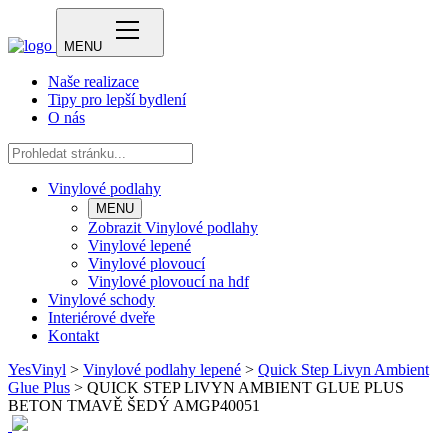
MENU
Naše realizace
Tipy pro lepší bydlení
O nás
Vinylové podlahy
MENU
Zobrazit Vinylové podlahy
Vinylové lepené
Vinylové plovoucí
Vinylové plovoucí na hdf
Vinylové schody
Interiérové dveře
Kontakt
YesVinyl
>
Vinylové podlahy lepené
>
Quick Step Livyn Ambient
Glue Plus
>
QUICK STEP LIVYN AMBIENT GLUE PLUS
BETON TMAVĚ ŠEDÝ AMGP40051