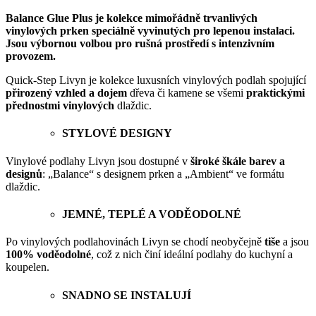
Balance Glue Plus je kolekce mimořádně trvanlivých
vinylových prken speciálně vyvinutých pro lepenou instalaci.
Jsou výbornou volbou pro rušná prostředí s intenzivním
provozem.
Quick-Step Livyn je kolekce luxusních vinylových podlah spojující
přirozený vzhled a dojem
dřeva či kamene se všemi
praktickými
přednostmi vinylových
dlaždic.
STYLOVÉ DESIGNY
Vinylové podlahy Livyn jsou dostupné v
široké škále barev a
designů
: „Balance“ s designem prken a „Ambient“ ve formátu
dlaždic.
JEMNÉ, TEPLÉ A VODĚODOLNÉ
Po vinylových podlahovinách Livyn se chodí neobyčejně
tiše
a jsou
100% voděodolné
, což z nich činí ideální podlahy do kuchyní a
koupelen.
SNADNO SE INSTALUJÍ