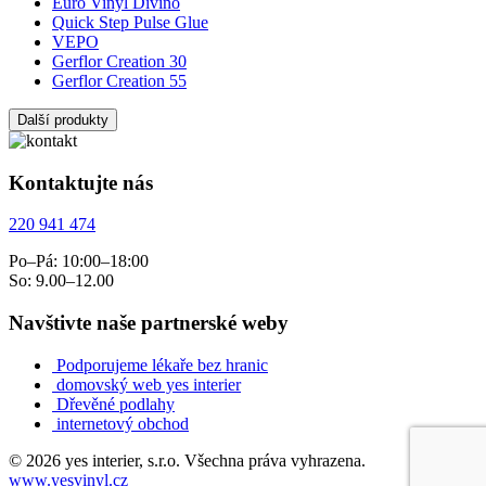
Euro Vinyl Divino
Quick Step Pulse Glue
VEPO
Gerflor Creation 30
Gerflor Creation 55
Další produkty
Kontaktujte nás
220 941 474
Po–Pá: 10:00–18:00
So: 9.00–12.00
Navštivte naše partnerské weby
Podporujeme lékaře bez hranic
domovský web yes interier
Dřevěné podlahy
internetový obchod
© 2026 yes interier, s.r.o. Všechna práva vyhrazena.
www.yesvinyl.cz