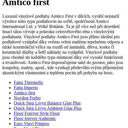
Amtico first
Luxusní vinylové podlahy Amtico First v dílcích, vyrábí nejstarší
výrobce toho typu podlahovin na světě, společnosti Amtico
International Ltd. z Velké Británie. Ta je již více než pět desetiletí
hnací silou vývoje a pokroku celosvětového trhu s vinylovými
podlahami. Vinylové podlahy Amtico First jsou přímo ideální pro
podlahové vytápění díky svému velmi malému tepelnému odporu a
nízké konstrukční výšce na rozdíl od laminátů, dřeva, korku či
keramické dlažby a šetří náklady na vytápění. Vinylové podlahy
jsou vhodné do každého typu místností díky své vysoké funkčnosti
a trvanlivosti. Amtico First doporučujeme také do prostor, jako jsou
koupelny, toalety, apod., kde vynikají především svými příjemnými
akustickými vlastnostmi a teplému pocitu při pohybu na boso.
Fatra Thermofix
Fatra Imperio
Amtico first
Novilon Forbo
Quick Step Livyn Balance Glue Plus
Quick Step Livyn Ambient Glue Plus
Floor Forever Style Floor
Floor forever Authentic
Euro Vinyl Primero