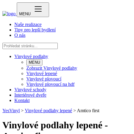
MENU
Naše realizace
Tipy pro lepší bydlení
O nás
Vinylové podlahy
MENU
Zobrazit Vinylové podlahy
Vinylové lepené
Vinylové plovoucí
Vinylové plovoucí na hdf
Vinylové schody
Interiérové dveře
Kontakt
YesVinyl
>
Vinylové podlahy lepené
>
Amtico first
Vinylové podlahy lepené -