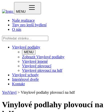
MENU
Naše realizace
Tipy pro lepší bydlení
O nás
Vinylové podlahy
MENU
Zobrazit Vinylové podlahy
Vinylové lepené
Vinylové plovoucí
Vinylové plovoucí na hdf
Vinylové schody
Interiérové dveře
Kontakt
YesVinyl
>
Vinylové podlahy plovoucí na hdf
Vinylové podlahy plovoucí na