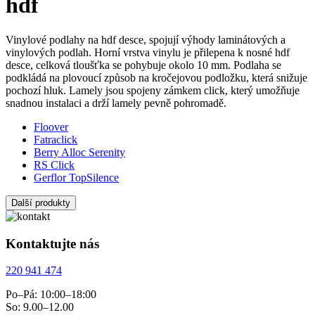
hdf
Vinylové podlahy na hdf desce, spojují výhody laminátových a
vinylových podlah. Horní vrstva vinylu je přilepena k nosné hdf
desce, celková tloušťka se pohybuje okolo 10 mm. Podlaha se
podkládá na plovoucí způsob na kročejovou podložku, která snižuje
pochozí hluk. Lamely jsou spojeny zámkem click, který umožňuje
snadnou instalaci a drží lamely pevně pohromadě.
Floover
Fatraclick
Berry Alloc Serenity
RS Click
Gerflor TopSilence
Další produkty
Kontaktujte nás
220 941 474
Po–Pá: 10:00–18:00
So: 9.00–12.00