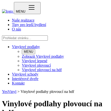
MENU
Naše realizace
Tipy pro lepší bydlení
O nás
Vinylové podlahy
MENU
Zobrazit Vinylové podlahy
Vinylové lepené
Vinylové plovoucí
Vinylové plovoucí na hdf
Vinylové schody
Interiérové dveře
Kontakt
YesVinyl
>
Vinylové podlahy plovoucí na hdf
Vinylové podlahy plovoucí na