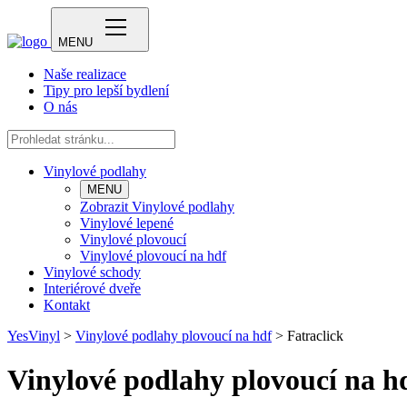
MENU
Naše realizace
Tipy pro lepší bydlení
O nás
Vinylové podlahy
MENU
Zobrazit Vinylové podlahy
Vinylové lepené
Vinylové plovoucí
Vinylové plovoucí na hdf
Vinylové schody
Interiérové dveře
Kontakt
YesVinyl
>
Vinylové podlahy plovoucí na hdf
>
Fatraclick
Vinylové podlahy plovoucí na hd