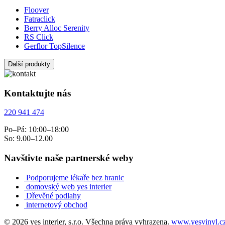
Floover
Fatraclick
Berry Alloc Serenity
RS Click
Gerflor TopSilence
Další produkty
Kontaktujte nás
220 941 474
Po–Pá: 10:00–18:00
So: 9.00–12.00
Navštivte naše partnerské weby
Podporujeme lékaře bez hranic
domovský web yes interier
Dřevěné podlahy
internetový obchod
© 2026 yes interier, s.r.o. Všechna práva vyhrazena.
www.yesvinyl.c