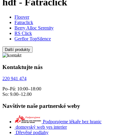
hdf - Fatraclick
Floover
Fatraclick
Berry Alloc Serenity
RS Click
Gerflor TopSilence
Další produkty
Kontaktujte nás
220 941 474
Po–Pá: 10:00–18:00
So: 9.00–12.00
Navštivte naše partnerské weby
Podporujeme lékaře bez hranic
domovský web yes interier
Dřevěné podlahy