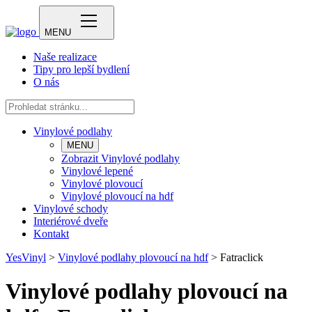
MENU
Naše realizace
Tipy pro lepší bydlení
O nás
Vinylové podlahy
MENU
Zobrazit Vinylové podlahy
Vinylové lepené
Vinylové plovoucí
Vinylové plovoucí na hdf
Vinylové schody
Interiérové dveře
Kontakt
YesVinyl
>
Vinylové podlahy plovoucí na hdf
>
Fatraclick
Vinylové podlahy plovoucí na