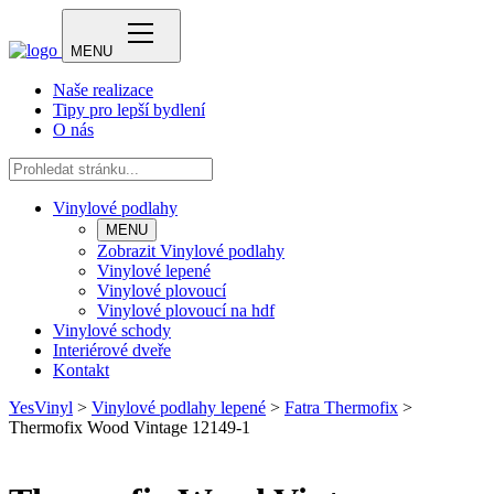
MENU
Naše realizace
Tipy pro lepší bydlení
O nás
Vinylové podlahy
MENU
Zobrazit Vinylové podlahy
Vinylové lepené
Vinylové plovoucí
Vinylové plovoucí na hdf
Vinylové schody
Interiérové dveře
Kontakt
YesVinyl
>
Vinylové podlahy lepené
>
Fatra Thermofix
>
Thermofix Wood Vintage 12149-1