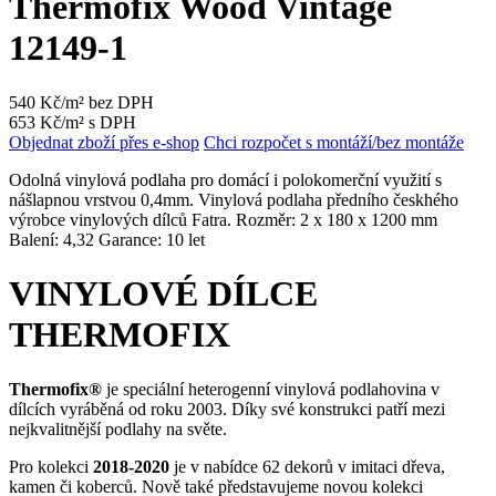
Thermofix Wood Vintage
12149-1
540 Kč/m² bez DPH
653 Kč/m² s DPH
Objednat zboží přes e-shop
Chci rozpočet s montáží/bez montáže
Odolná vinylová podlaha pro domácí i polokomerční využití s
nášlapnou vrstvou 0,4mm. Vinylová podlaha předního českhého
výrobce vinylových dílců Fatra. Rozměr: 2 x 180 x 1200 mm
Balení: 4,32 Garance: 10 let
VINYLOVÉ DÍLCE
THERMOFIX
Thermofix®
je speciální heterogenní vinylová podlahovina v
dílcích vyráběná od roku 2003. Díky své konstrukci patří mezi
nejkvalitnější podlahy na světe.
Pro kolekci
2018-2020
je v nabídce 62 dekorů v imitaci dřeva,
kamen či koberců. Nově také představujeme novou kolekci