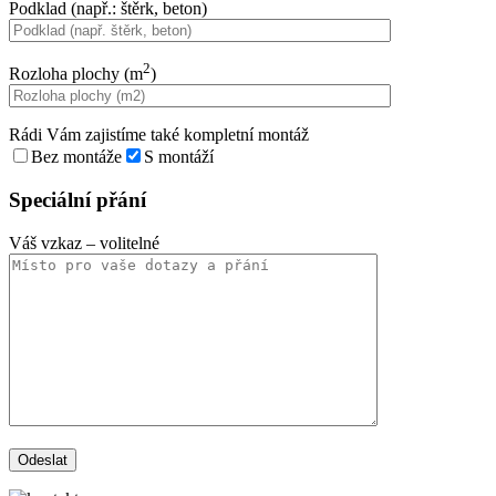
Podklad (např.: štěrk, beton)
2
Rozloha plochy (m
)
Rádi Vám zajistíme také kompletní montáž
Bez montáže
S montáží
Speciální přání
Váš vzkaz
– volitelné