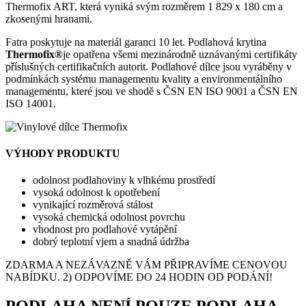
Thermofix ART, která vyniká svým rozměrem 1 829 x 180 cm a
zkosenými hranami.
Fatra poskytuje na materiál garanci 10 let. Podlahová krytina
Thermofix®
je opatřena všemi mezinárodně uznávanými certifikáty
příslušných certifikačních autorit. Podlahové dílce jsou vyráběny v
podmínkách systému managementu kvality a environmentálního
managementu, které jsou ve shodě s ČSN EN ISO 9001 a ČSN EN
ISO 14001.
VÝHODY PRODUKTU
odolnost podlahoviny k vlhkému prostředí
vysoká odolnost k opotřebení
vynikající rozměrová stálost
vysoká chemická odolnost povrchu
vhodnost pro podlahové vytápění
dobrý teplotní vjem a snadná údržba
ZDARMA A NEZÁVAZNĚ VÁM PŘIPRAVÍME CENOVOU
NABÍDKU. 2) ODPOVÍME DO 24 HODIN OD PODÁNÍ!