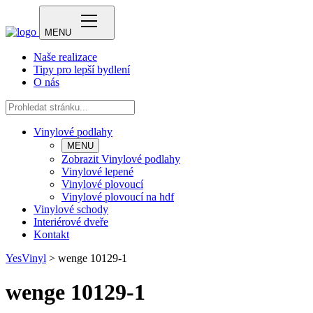
MENU
Naše realizace
Tipy pro lepší bydlení
O nás
Vinylové podlahy
MENU
Zobrazit Vinylové podlahy
Vinylové lepené
Vinylové plovoucí
Vinylové plovoucí na hdf
Vinylové schody
Interiérové dveře
Kontakt
YesVinyl
>
wenge 10129-1
wenge 10129-1