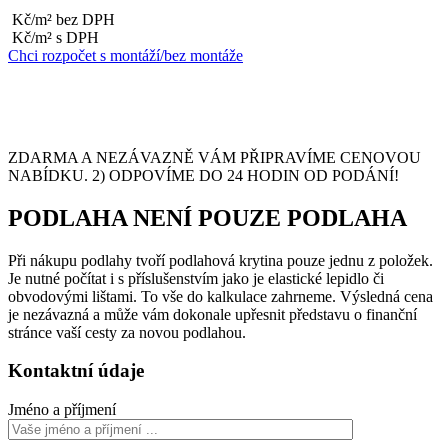
Kč/m² bez DPH
Kč/m² s DPH
Chci rozpočet s montáží/bez montáže
ZDARMA A NEZÁVAZNĚ VÁM PŘIPRAVÍME CENOVOU
NABÍDKU. 2) ODPOVÍME DO 24 HODIN OD PODÁNÍ!
PODLAHA NENÍ POUZE PODLAHA
Při nákupu podlahy tvoří podlahová krytina pouze jednu z položek.
Je nutné počítat i s příslušenstvím jako je elastické lepidlo či
obvodovými lištami. To vše do kalkulace zahrneme. Výsledná cena
je nezávazná a může vám dokonale upřesnit představu o finanční
stránce vaší cesty za novou podlahou.
Kontaktní údaje
Jméno a příjmení