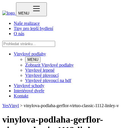
MENU
Naše realizace
Tipy pro lepší bydlení
O nás
Vinylové podlahy
MENU
Zobrazit Vinylové podlahy
Vinylové lepené
Vinylové plovoucí
Vinylové plovoucí na hdf
Vinylové schody
Interiérové dveře
Kontakt
YesVinyl
>
vinylova-podlaha-gerflor-virtuo-classic-1112-linley-v
vinylova-podlaha-gerflor-