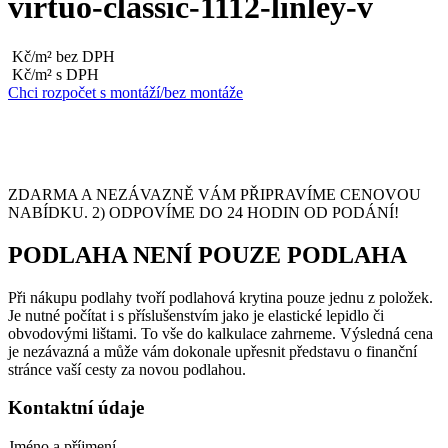
virtuo-classic-1112-linley-v
Kč/m² bez DPH
Kč/m² s DPH
Chci rozpočet s montáží/bez montáže
ZDARMA A NEZÁVAZNĚ VÁM PŘIPRAVÍME CENOVOU
NABÍDKU. 2) ODPOVÍME DO 24 HODIN OD PODÁNÍ!
PODLAHA NENÍ POUZE PODLAHA
Při nákupu podlahy tvoří podlahová krytina pouze jednu z položek.
Je nutné počítat i s příslušenstvím jako je elastické lepidlo či
obvodovými lištami. To vše do kalkulace zahrneme. Výsledná cena
je nezávazná a může vám dokonale upřesnit představu o finanční
stránce vaší cesty za novou podlahou.
Kontaktní údaje
Jméno a příjmení