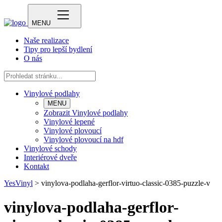
MENU
Naše realizace
Tipy pro lepší bydlení
O nás
Vinylové podlahy
MENU
Zobrazit Vinylové podlahy
Vinylové lepené
Vinylové plovoucí
Vinylové plovoucí na hdf
Vinylové schody
Interiérové dveře
Kontakt
YesVinyl
>
vinylova-podlaha-gerflor-virtuo-classic-0385-puzzle-v
vinylova-podlaha-gerflor-