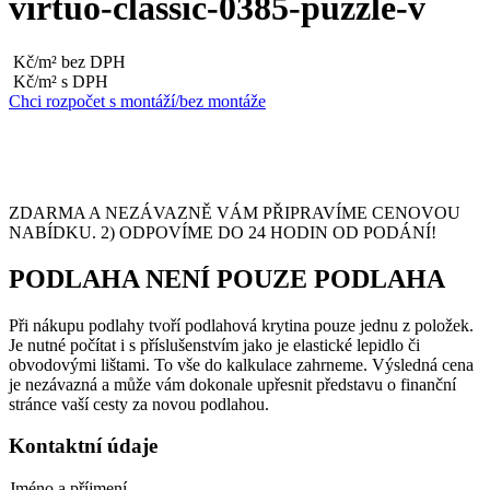
virtuo-classic-0385-puzzle-v
Kč/m² bez DPH
Kč/m² s DPH
Chci rozpočet s montáží/bez montáže
ZDARMA A NEZÁVAZNĚ VÁM PŘIPRAVÍME CENOVOU
NABÍDKU. 2) ODPOVÍME DO 24 HODIN OD PODÁNÍ!
PODLAHA NENÍ POUZE PODLAHA
Při nákupu podlahy tvoří podlahová krytina pouze jednu z položek.
Je nutné počítat i s příslušenstvím jako je elastické lepidlo či
obvodovými lištami. To vše do kalkulace zahrneme. Výsledná cena
je nezávazná a může vám dokonale upřesnit představu o finanční
stránce vaší cesty za novou podlahou.
Kontaktní údaje
Jméno a příjmení