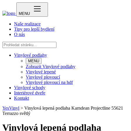
MENU
Naše realizace
Tipy pro lepší bydlení
O nás
Vinylové podlahy
MENU
Zobrazit Vinylové podlahy
Vinylové lepené
Vinylové plovoucí
Vinylové plovoucí na hdf
Vinylové schody
Interiérové dveře
Kontakt
YesVinyl
>
Vinylová lepená podlaha Karndean Projectline 55621
Terrazzo světlý
Vinylová lepená podlaha