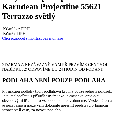
Karndean Projectline 55621
Terrazzo světlý
Kč/m² bez DPH
Kč/m² s DPH
Chci rozpočet s montáží/bez montáže
ZDARMA A NEZÁVAZNĚ VÁM PŘIPRAVÍME CENOVOU
NABÍDKU. 2) ODPOVÍME DO 24 HODIN OD PODÁNÍ!
PODLAHA NENÍ POUZE PODLAHA
Při nákupu podlahy tvoří podlahová krytina pouze jednu z položek.
Je nutné počítat i s příslušenstvím jako je elastické lepidlo či
obvodovými lištami. To vše do kalkulace zahrneme. Výsledná cena
je nezávazná a může vám dokonale upřesnit představu o finanční
stránce vaší cesty za novou podlahou.