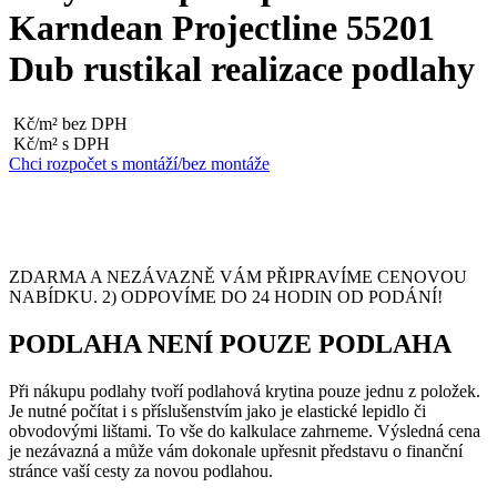
Karndean Projectline 55201
Dub rustikal realizace podlahy
Kč/m² bez DPH
Kč/m² s DPH
Chci rozpočet s montáží/bez montáže
ZDARMA A NEZÁVAZNĚ VÁM PŘIPRAVÍME CENOVOU
NABÍDKU. 2) ODPOVÍME DO 24 HODIN OD PODÁNÍ!
PODLAHA NENÍ POUZE PODLAHA
Při nákupu podlahy tvoří podlahová krytina pouze jednu z položek.
Je nutné počítat i s příslušenstvím jako je elastické lepidlo či
obvodovými lištami. To vše do kalkulace zahrneme. Výsledná cena
je nezávazná a může vám dokonale upřesnit představu o finanční
stránce vaší cesty za novou podlahou.