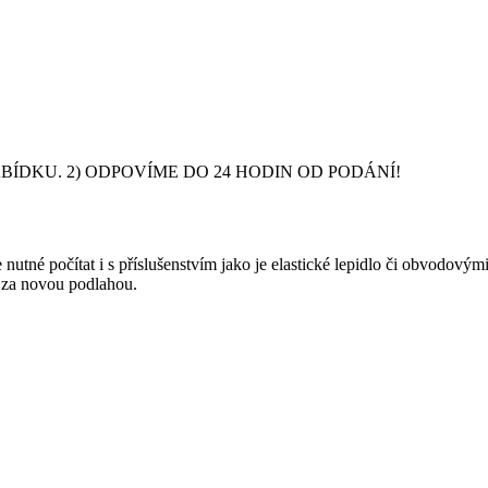
DKU. 2) ODPOVÍME DO 24 HODIN OD PODÁNÍ!
nutné počítat i s příslušenstvím jako je elastické lepidlo či obvodový
y za novou podlahou.