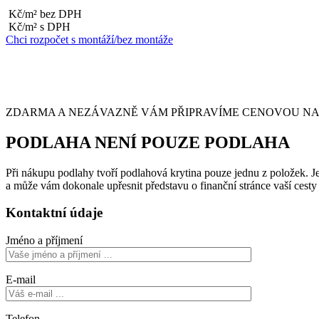
Kč/m² bez DPH
Kč/m² s DPH
Chci rozpočet s montáží/bez montáže
ZDARMA A NEZÁVAZNĚ VÁM PŘIPRAVÍME CENOVOU NABÍ
PODLAHA NENÍ POUZE PODLAHA
Při nákupu podlahy tvoří podlahová krytina pouze jednu z položek. Je 
a může vám dokonale upřesnit představu o finanční stránce vaší cest
Kontaktní údaje
Jméno a příjmení
E-mail
Telefon