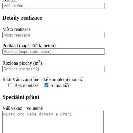
Detaily realizace
Místo realizace
Podklad (např.: štěrk, beton)
2
Rozloha plochy (m
)
Rádi Vám zajistíme také kompletní montáž
Bez montáže
S montáží
Speciální přání
Váš vzkaz
– volitelné