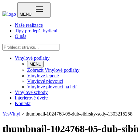
MENU
Naše realizace
Tipy pro lepší bydlení
O nás
Vinylové podlahy
MENU
Zobrazit Vinylové podlahy
Vinylové lepené
Vinylové plovoucí
Vinylové plovoucí na hdf
Vinylové schody
Interiérové dveře
Kontakt
YesVinyl
>
thumbnail-1024768-05-dub-sibirsky-sedy-1303215258
thumbnail-1024768-05-dub-sibi