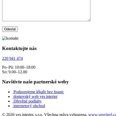
Kontaktujte nás
220 941 474
Po–Pá: 10:00–18:00
So: 9.00–12.00
Navštivte naše partnerské weby
Podporujeme lékaře bez hranic
domovský web yes interier
Dřevěné podlahy
internetový obchod
© 2026 yes interier, s.r.o. Všechna práva vyhrazena.
www.yesvinyl.c