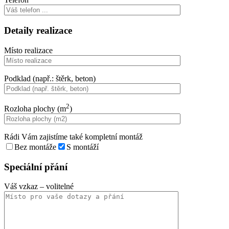
Detaily realizace
Místo realizace
Podklad (např.: štěrk, beton)
2
Rozloha plochy (m
)
Rádi Vám zajistíme také kompletní montáž
Bez montáže
S montáží
Speciální přání
Váš vzkaz
– volitelné