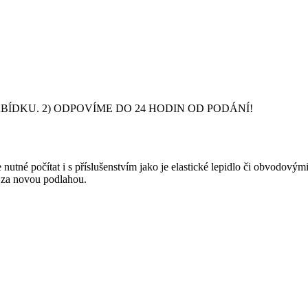
DKU. 2) ODPOVÍME DO 24 HODIN OD PODÁNÍ!
nutné počítat i s příslušenstvím jako je elastické lepidlo či obvodový
y za novou podlahou.