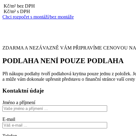
Kč/m² bez DPH
Kč/m² s DPH
Chci rozpočet s montáží/bez montáže
ZDARMA A NEZÁVAZNĚ VÁM PŘIPRAVÍME CENOVOU NABÍ
PODLAHA NENÍ POUZE PODLAHA
Při nákupu podlahy tvoří podlahová krytina pouze jednu z položek. Je 
a může vám dokonale upřesnit představu o finanční stránce vaší cest
Kontaktní údaje
Jméno a příjmení
E-mail
Telefon