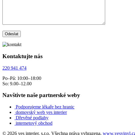
Kontaktujte nás
220 941 474
Po–Pá: 10:00–18:00
So: 9.00–12.00
Navštivte naše partnerské weby
Podporujeme lékaře bez hranic
domovský web yes interier
Dřevěné podlahy
internetový obchod
© 2026 yes interier, s.r.o. Všechna práva vyhrazena.
www.yesvinyl.c