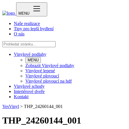
MENU
Naše realizace
Tipy pro lepší bydlení
O nás
Vinylové podlahy
MENU
Zobrazit Vinylové podlahy
Vinylové lepené
Vinylové plovoucí
Vinylové plovoucí na hdf
Vinylové schody
Interiérové dveře
Kontakt
YesVinyl
>
THP_24260144_001
THP_24260144_001