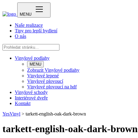
MENU
Naše realizace
Tipy pro lepší bydlení
O nás
Vinylové podlahy
MENU
Zobrazit Vinylové podlahy
Vinylové lepené
Vinylové plovoucí
Vinylové plovoucí na hdf
Vinylové schody
Interiérové dveře
Kontakt
YesVinyl
>
tarkett-english-oak-dark-brown
tarkett-english-oak-dark-brown