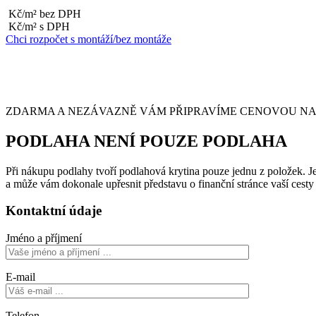
Kč/m² bez DPH
Kč/m² s DPH
Chci rozpočet s montáží/bez montáže
ZDARMA A NEZÁVAZNĚ VÁM PŘIPRAVÍME CENOVOU NABÍ
PODLAHA NENÍ POUZE PODLAHA
Při nákupu podlahy tvoří podlahová krytina pouze jednu z položek. Je 
a může vám dokonale upřesnit představu o finanční stránce vaší cest
Kontaktní údaje
Jméno a příjmení
E-mail
Telefon