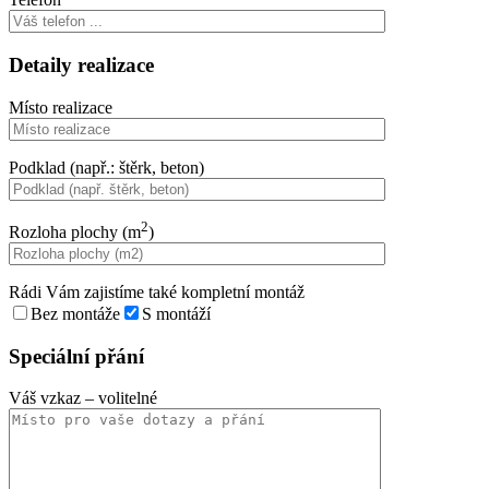
Detaily realizace
Místo realizace
Podklad (např.: štěrk, beton)
2
Rozloha plochy (m
)
Rádi Vám zajistíme také kompletní montáž
Bez montáže
S montáží
Speciální přání
Váš vzkaz
– volitelné