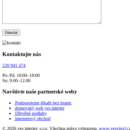
Kontaktujte nás
220 941 474
Po–Pá: 10:00–18:00
So: 9.00–12.00
Navštivte naše partnerské weby
Podporujeme lékaře bez hranic
domovský web yes interier
Dřevěné podlahy
internetový obchod
© 2026 yes interier, s.r.o. Všechna práva vyhrazena.
www.yesvinyl.c