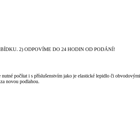
DKU. 2) ODPOVÍME DO 24 HODIN OD PODÁNÍ!
nutné počítat i s příslušenstvím jako je elastické lepidlo či obvodový
y za novou podlahou.