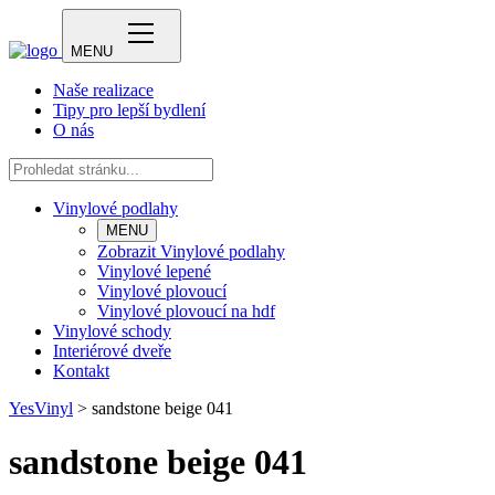
MENU
Naše realizace
Tipy pro lepší bydlení
O nás
Vinylové podlahy
MENU
Zobrazit Vinylové podlahy
Vinylové lepené
Vinylové plovoucí
Vinylové plovoucí na hdf
Vinylové schody
Interiérové dveře
Kontakt
YesVinyl
>
sandstone beige 041
sandstone beige 041