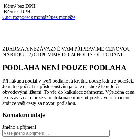
Kč/m² bez DPH
Kč/m² s DPH
Chci rozpočet s montáží/bez montáže
ZDARMA A NEZÁVAZNĚ VÁM PŘIPRAVÍME CENOVOU
NABÍDKU. 2) ODPOVÍME DO 24 HODIN OD PODÁNÍ!
PODLAHA NENÍ POUZE PODLAHA
Při nákupu podlahy tvoří podlahová krytina pouze jednu z položek.
Je nutné počítat i s příslušenstvím jako je elastické lepidlo či
obvodovými lištami. To vše do kalkulace zahrneme. Výsledná cena
je nezávazná a může vám dokonale upřesnit představu o finanční
stránce vaší cesty za novou podlahou.
Kontaktní údaje
Jméno a příjmení