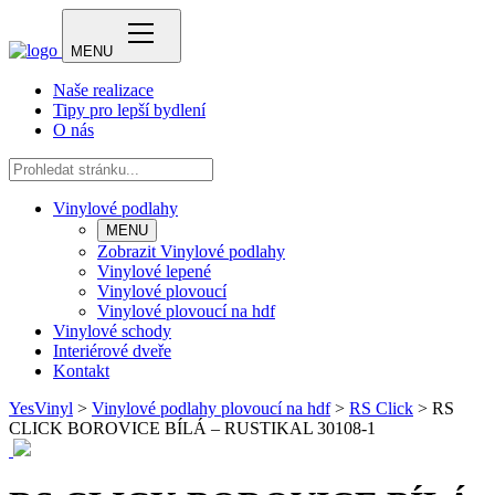
MENU
Naše realizace
Tipy pro lepší bydlení
O nás
Vinylové podlahy
MENU
Zobrazit Vinylové podlahy
Vinylové lepené
Vinylové plovoucí
Vinylové plovoucí na hdf
Vinylové schody
Interiérové dveře
Kontakt
YesVinyl
>
Vinylové podlahy plovoucí na hdf
>
RS Click
>
RS
CLICK BOROVICE BÍLÁ – RUSTIKAL 30108-1