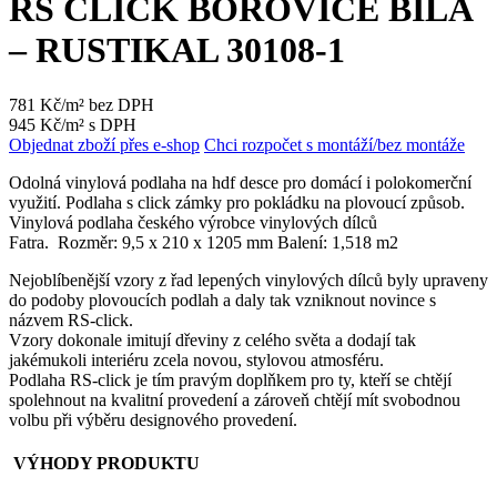
RS CLICK BOROVICE BÍLÁ
– RUSTIKAL 30108-1
781 Kč/m² bez DPH
945 Kč/m² s DPH
Objednat zboží přes e-shop
Chci rozpočet s montáží/bez montáže
Odolná vinylová podlaha na hdf desce pro domácí i polokomerční
využití. Podlaha s click zámky pro pokládku na plovoucí způsob.
Vinylová podlaha českého výrobce vinylových dílců
Fatra. Rozměr: 9,5 x 210 x 1205 mm Balení: 1,518 m2
Nejoblíbenější vzory z řad lepených vinylových dílců byly upraveny
do podoby plovoucích podlah a daly tak vzniknout novince s
názvem RS-click.
Vzory dokonale imitují dřeviny z celého světa a dodají tak
jakémukoli interiéru zcela novou, stylovou atmosféru.
Podlaha RS-click je tím pravým doplňkem pro ty, kteří se chtějí
spolehnout na kvalitní provedení a zároveň chtějí mít svobodnou
volbu při výběru designového provedení.
VÝHODY PRODUKTU