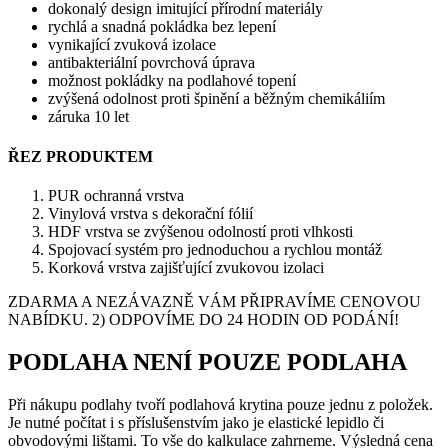
dokonalý design imitující přírodní materiály
rychlá a snadná pokládka bez lepení
vynikající zvuková izolace
antibakteriální povrchová úprava
možnost pokládky na podlahové topení
zvýšená odolnost proti špinění a běžným chemikáliím
záruka 10 let
ŘEZ PRODUKTEM
PUR ochranná vrstva
Vinylová vrstva s dekorační fólií
HDF vrstva se zvýšenou odolností proti vlhkosti
Spojovací systém pro jednoduchou a rychlou montáž
Korková vrstva zajišťující zvukovou izolaci
ZDARMA A NEZÁVAZNĚ VÁM PŘIPRAVÍME CENOVOU
NABÍDKU. 2) ODPOVÍME DO 24 HODIN OD PODÁNÍ!
PODLAHA NENÍ POUZE PODLAHA
Při nákupu podlahy tvoří podlahová krytina pouze jednu z položek.
Je nutné počítat i s příslušenstvím jako je elastické lepidlo či
obvodovými lištami. To vše do kalkulace zahrneme. Výsledná cena