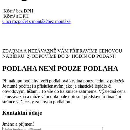
Kč/m² bez DPH
Kč/m² s DPH
Chci rozpočet s montáží/bez montáže
ZDARMA A NEZÁVAZNĚ VÁM PŘIPRAVÍME CENOVOU
NABÍDKU. 2) ODPOVÍME DO 24 HODIN OD PODÁNÍ!
PODLAHA NENÍ POUZE PODLAHA
Při nákupu podlahy tvoří podlahová krytina pouze jednu z položek.
Je nutné počítat i s příslušenstvím jako je elastické lepidlo či
obvodovými lištami. To vše do kalkulace zahrneme. Výsledná cena
je nezávazná a může vám dokonale upřesnit představu o finanční
stránce vaší cesty za novou podlahou.
Kontaktní údaje
Jméno a příjmení