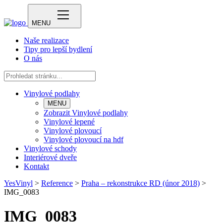
MENU
Naše realizace
Tipy pro lepší bydlení
O nás
Vinylové podlahy
MENU
Zobrazit Vinylové podlahy
Vinylové lepené
Vinylové plovoucí
Vinylové plovoucí na hdf
Vinylové schody
Interiérové dveře
Kontakt
YesVinyl
>
Reference
>
Praha – rekonstrukce RD (únor 2018)
>
IMG_0083
IMG_0083