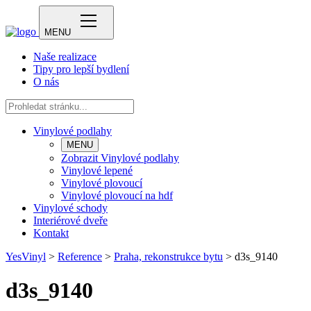
MENU
Naše realizace
Tipy pro lepší bydlení
O nás
Vinylové podlahy
MENU
Zobrazit Vinylové podlahy
Vinylové lepené
Vinylové plovoucí
Vinylové plovoucí na hdf
Vinylové schody
Interiérové dveře
Kontakt
YesVinyl
>
Reference
>
Praha, rekonstrukce bytu
>
d3s_9140
d3s_9140