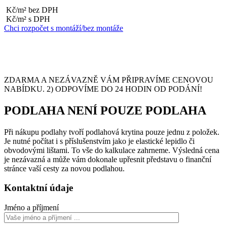
Kč/m² bez DPH
Kč/m² s DPH
Chci rozpočet s montáží/bez montáže
ZDARMA A NEZÁVAZNĚ VÁM PŘIPRAVÍME CENOVOU
NABÍDKU. 2) ODPOVÍME DO 24 HODIN OD PODÁNÍ!
PODLAHA NENÍ POUZE PODLAHA
Při nákupu podlahy tvoří podlahová krytina pouze jednu z položek.
Je nutné počítat i s příslušenstvím jako je elastické lepidlo či
obvodovými lištami. To vše do kalkulace zahrneme. Výsledná cena
je nezávazná a může vám dokonale upřesnit představu o finanční
stránce vaší cesty za novou podlahou.
Kontaktní údaje
Jméno a příjmení