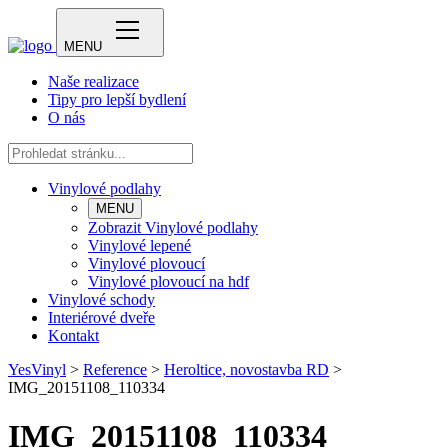
MENU
Naše realizace
Tipy pro lepší bydlení
O nás
Vinylové podlahy
MENU
Zobrazit Vinylové podlahy
Vinylové lepené
Vinylové plovoucí
Vinylové plovoucí na hdf
Vinylové schody
Interiérové dveře
Kontakt
YesVinyl
>
Reference
>
Heroltice, novostavba RD
>
IMG_20151108_110334
IMG_20151108_110334