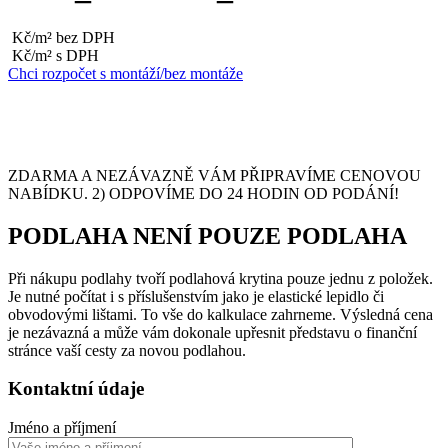
Kč/m² bez DPH
Kč/m² s DPH
Chci rozpočet s montáží/bez montáže
ZDARMA A NEZÁVAZNĚ VÁM PŘIPRAVÍME CENOVOU
NABÍDKU. 2) ODPOVÍME DO 24 HODIN OD PODÁNÍ!
PODLAHA NENÍ POUZE PODLAHA
Při nákupu podlahy tvoří podlahová krytina pouze jednu z položek.
Je nutné počítat i s příslušenstvím jako je elastické lepidlo či
obvodovými lištami. To vše do kalkulace zahrneme. Výsledná cena
je nezávazná a může vám dokonale upřesnit představu o finanční
stránce vaší cesty za novou podlahou.
Kontaktní údaje
Jméno a příjmení