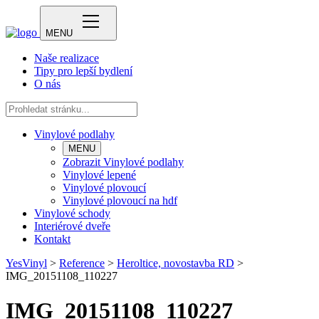
MENU
Naše realizace
Tipy pro lepší bydlení
O nás
Vinylové podlahy
MENU
Zobrazit Vinylové podlahy
Vinylové lepené
Vinylové plovoucí
Vinylové plovoucí na hdf
Vinylové schody
Interiérové dveře
Kontakt
YesVinyl
>
Reference
>
Heroltice, novostavba RD
>
IMG_20151108_110227
IMG_20151108_110227