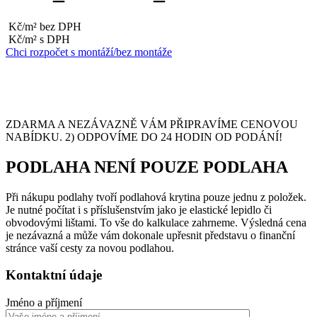
Kč/m² bez DPH
Kč/m² s DPH
Chci rozpočet s montáží/bez montáže
ZDARMA A NEZÁVAZNĚ VÁM PŘIPRAVÍME CENOVOU
NABÍDKU. 2) ODPOVÍME DO 24 HODIN OD PODÁNÍ!
PODLAHA NENÍ POUZE PODLAHA
Při nákupu podlahy tvoří podlahová krytina pouze jednu z položek.
Je nutné počítat i s příslušenstvím jako je elastické lepidlo či
obvodovými lištami. To vše do kalkulace zahrneme. Výsledná cena
je nezávazná a může vám dokonale upřesnit představu o finanční
stránce vaší cesty za novou podlahou.
Kontaktní údaje
Jméno a příjmení