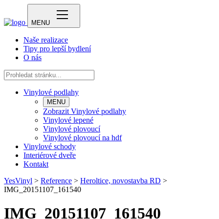
MENU
Naše realizace
Tipy pro lepší bydlení
O nás
Vinylové podlahy
MENU
Zobrazit Vinylové podlahy
Vinylové lepené
Vinylové plovoucí
Vinylové plovoucí na hdf
Vinylové schody
Interiérové dveře
Kontakt
YesVinyl
>
Reference
>
Heroltice, novostavba RD
>
IMG_20151107_161540
IMG_20151107_161540