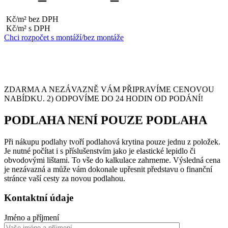
Kč/m² bez DPH
Kč/m² s DPH
Chci rozpočet s montáží/bez montáže
ZDARMA A NEZÁVAZNĚ VÁM PŘIPRAVÍME CENOVOU
NABÍDKU. 2) ODPOVÍME DO 24 HODIN OD PODÁNÍ!
PODLAHA NENÍ POUZE PODLAHA
Při nákupu podlahy tvoří podlahová krytina pouze jednu z položek.
Je nutné počítat i s příslušenstvím jako je elastické lepidlo či
obvodovými lištami. To vše do kalkulace zahrneme. Výsledná cena
je nezávazná a může vám dokonale upřesnit představu o finanční
stránce vaší cesty za novou podlahou.
Kontaktní údaje
Jméno a příjmení