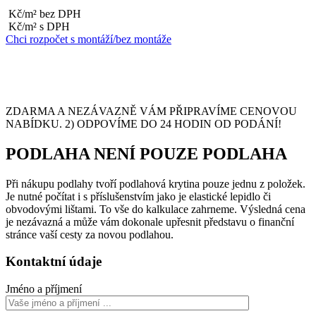
Kč/m² bez DPH
Kč/m² s DPH
Chci rozpočet s montáží/bez montáže
ZDARMA A NEZÁVAZNĚ VÁM PŘIPRAVÍME CENOVOU
NABÍDKU. 2) ODPOVÍME DO 24 HODIN OD PODÁNÍ!
PODLAHA NENÍ POUZE PODLAHA
Při nákupu podlahy tvoří podlahová krytina pouze jednu z položek.
Je nutné počítat i s příslušenstvím jako je elastické lepidlo či
obvodovými lištami. To vše do kalkulace zahrneme. Výsledná cena
je nezávazná a může vám dokonale upřesnit představu o finanční
stránce vaší cesty za novou podlahou.
Kontaktní údaje
Jméno a příjmení