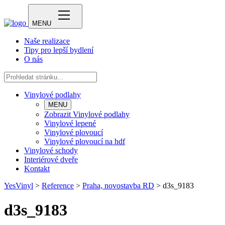
MENU
Naše realizace
Tipy pro lepší bydlení
O nás
Vinylové podlahy
MENU
Zobrazit Vinylové podlahy
Vinylové lepené
Vinylové plovoucí
Vinylové plovoucí na hdf
Vinylové schody
Interiérové dveře
Kontakt
YesVinyl
>
Reference
>
Praha, novostavba RD
>
d3s_9183
d3s_9183