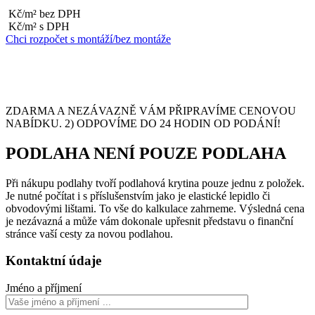
Kč/m² bez DPH
Kč/m² s DPH
Chci rozpočet s montáží/bez montáže
ZDARMA A NEZÁVAZNĚ VÁM PŘIPRAVÍME CENOVOU
NABÍDKU. 2) ODPOVÍME DO 24 HODIN OD PODÁNÍ!
PODLAHA NENÍ POUZE PODLAHA
Při nákupu podlahy tvoří podlahová krytina pouze jednu z položek.
Je nutné počítat i s příslušenstvím jako je elastické lepidlo či
obvodovými lištami. To vše do kalkulace zahrneme. Výsledná cena
je nezávazná a může vám dokonale upřesnit představu o finanční
stránce vaší cesty za novou podlahou.
Kontaktní údaje
Jméno a příjmení