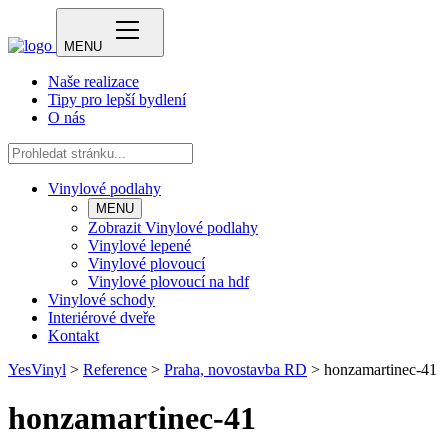
MENU
Naše realizace
Tipy pro lepší bydlení
O nás
Vinylové podlahy
MENU
Zobrazit Vinylové podlahy
Vinylové lepené
Vinylové plovoucí
Vinylové plovoucí na hdf
Vinylové schody
Interiérové dveře
Kontakt
YesVinyl
>
Reference
>
Praha, novostavba RD
>
honzamartinec-41
honzamartinec-41