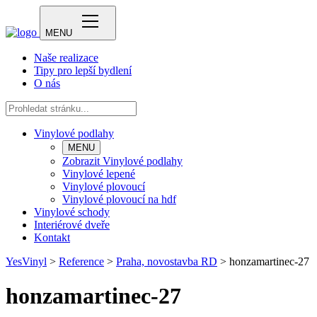
MENU
Naše realizace
Tipy pro lepší bydlení
O nás
Vinylové podlahy
MENU
Zobrazit Vinylové podlahy
Vinylové lepené
Vinylové plovoucí
Vinylové plovoucí na hdf
Vinylové schody
Interiérové dveře
Kontakt
YesVinyl
>
Reference
>
Praha, novostavba RD
>
honzamartinec-27
honzamartinec-27