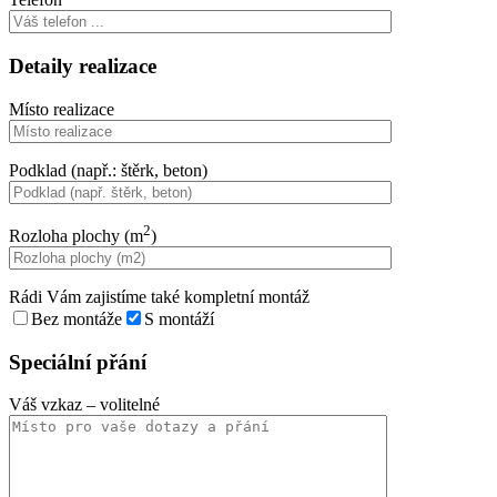
Detaily realizace
Místo realizace
Podklad (např.: štěrk, beton)
2
Rozloha plochy (m
)
Rádi Vám zajistíme také kompletní montáž
Bez montáže
S montáží
Speciální přání
Váš vzkaz
– volitelné