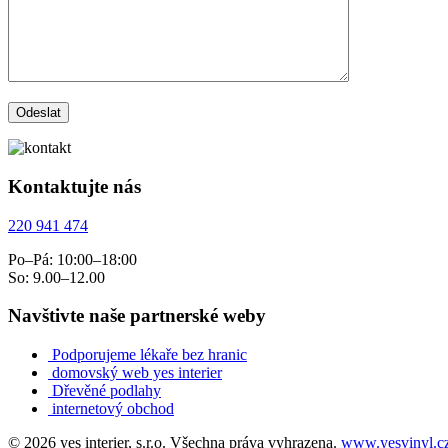
Kontaktujte nás
220 941 474
Po–Pá: 10:00–18:00
So: 9.00–12.00
Navštivte naše partnerské weby
Podporujeme lékaře bez hranic
domovský web yes interier
Dřevěné podlahy
internetový obchod
© 2026 yes interier, s.r.o. Všechna práva vyhrazena.
www.yesvinyl.c