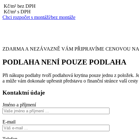
Kč/m² bez DPH
Kč/m² s DPH
Chci rozpočet s montáží/bez montáže
ZDARMA A NEZÁVAZNĚ VÁM PŘIPRAVÍME CENOVOU NABÍ
PODLAHA NENÍ POUZE PODLAHA
Při nákupu podlahy tvoří podlahová krytina pouze jednu z položek. Je 
a může vám dokonale upřesnit představu o finanční stránce vaší cest
Kontaktní údaje
Jméno a příjmení
E-mail
Telefon