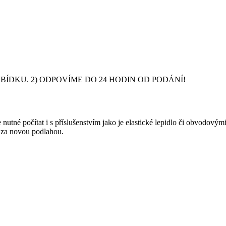
DKU. 2) ODPOVÍME DO 24 HODIN OD PODÁNÍ!
nutné počítat i s příslušenstvím jako je elastické lepidlo či obvodový
y za novou podlahou.